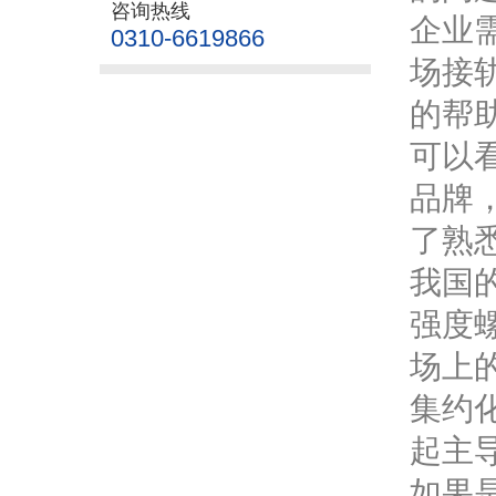
咨询热线
企业
0310-6619866
场接
的帮
可以
品牌
了熟
我国
强度
场上
集约
起主
如果