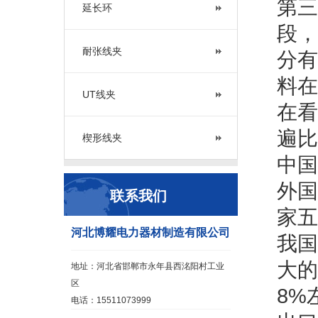
第三
延长环
段，
耐张线夹
分有
料在
UT线夹
在看
遍比
楔形线夹
中国
外国
联系我们
家五
河北博耀电力器材制造有限公司
我国
大的
地址：河北省邯郸市永年县西洺阳村工业
区
8%
电话：15511073999